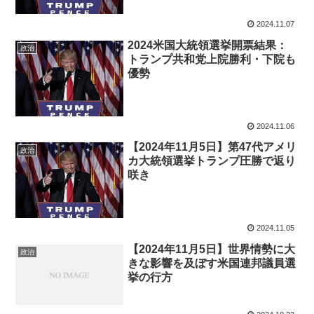
2024.11.07
2024米国大統領選挙開票結果：
政治
トランプ共和党上院勝利・下院も
優勢
2024.11.06
【2024年11月5日】第47代アメリ
政治
カ大統領選挙トランプ圧勝で返り
咲き
2024.11.05
【2024年11月5日】世界情勢に大
政治
きな影響を及ぼす米国連邦議員選
挙の行方