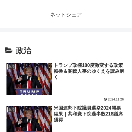
ネットシェア
政治
トランプ政権180度激変する政策
政治
転換＆閣僚人事のゆくえを読み解
く
2024.11.26
米国連邦下院議員選挙2024開票
政治
結果｜共和党下院過半数218議席
獲得